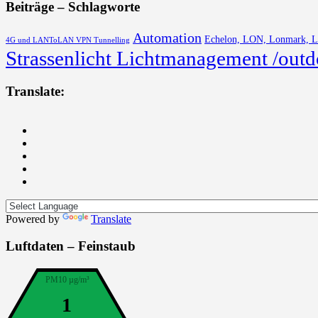
Beiträge – Schlagworte
Automation
Echelon, LON, Lonmark, 
4G und LANToLAN VPN Tunnelling
Strassenlicht Lichtmanagement /outd
Translate:
Powered by
Translate
Luftdaten – Feinstaub
PM10 µg/m³
1