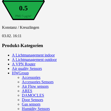
0.5
PM2.5 µg/m³
Konstanz / Kreuzlingen
03.02. 16:11
Produkt-Kategorien
A Lichtmanagement indoor
A Lichtmanagement outdoor
A VPN Router
Air quality Sensors
HWGroup
Accessories
Accessories Sensors
Air Flow sensors
ARES
DAMOCLES
Door Sensors
Gas sensors
Humidity Sensors