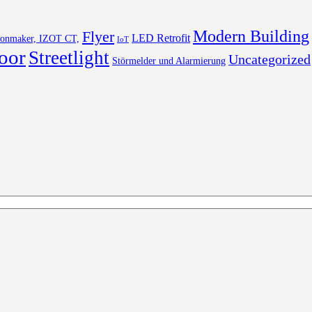
Modern Building
Flyer
LED Retrofit
Lonmaker, IZOT CT,
IoT
oor
Streetlight
Uncategorized
Störmelder und Alarmierung