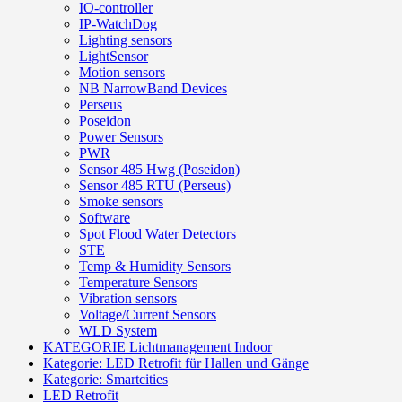
IO-controller
IP-WatchDog
Lighting sensors
LightSensor
Motion sensors
NB NarrowBand Devices
Perseus
Poseidon
Power Sensors
PWR
Sensor 485 Hwg (Poseidon)
Sensor 485 RTU (Perseus)
Smoke sensors
Software
Spot Flood Water Detectors
STE
Temp & Humidity Sensors
Temperature Sensors
Vibration sensors
Voltage/Current Sensors
WLD System
KATEGORIE Lichtmanagement Indoor
Kategorie: LED Retrofit für Hallen und Gänge
Kategorie: Smartcities
LED Retrofit