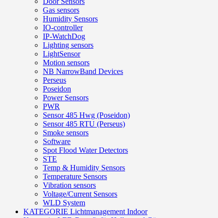
Door Sensors
Gas sensors
Humidity Sensors
IO-controller
IP-WatchDog
Lighting sensors
LightSensor
Motion sensors
NB NarrowBand Devices
Perseus
Poseidon
Power Sensors
PWR
Sensor 485 Hwg (Poseidon)
Sensor 485 RTU (Perseus)
Smoke sensors
Software
Spot Flood Water Detectors
STE
Temp & Humidity Sensors
Temperature Sensors
Vibration sensors
Voltage/Current Sensors
WLD System
KATEGORIE Lichtmanagement Indoor