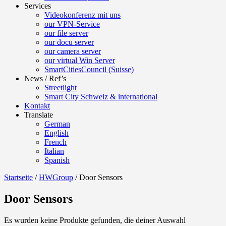
Services
Videokonferenz mit uns
our VPN-Service
our file server
our docu server
our camera server
our virtual Win Server
SmartCitiesCouncil (Suisse)
News / Ref’s
Streetlight
Smart City Schweiz & international
Kontakt
Translate
German
English
French
Italian
Spanish
Startseite
/
HWGroup
/ Door Sensors
Door Sensors
Es wurden keine Produkte gefunden, die deiner Auswahl