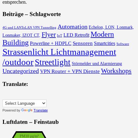
entsprechen.
Beiträge – Schlagworte
Automation
Echelon, LON, Lonmark,
4G und LANToLAN VPN Tunnelling
Modern
Flyer
LED Retrofit
Lonmaker, IZOT CT,
IoT
Building
Sensoren
Powerline + HDPLC
Smartcities
Software
Strassenlicht Lichtmanagement
/outdoor
Streetlight
Störmelder und Alarmierung
Workshops
Uncategorized
VPN Router + VPN Dienste
Translate:
Powered by
Translate
Luftdaten – Feinstaub
PM10 µg/m³