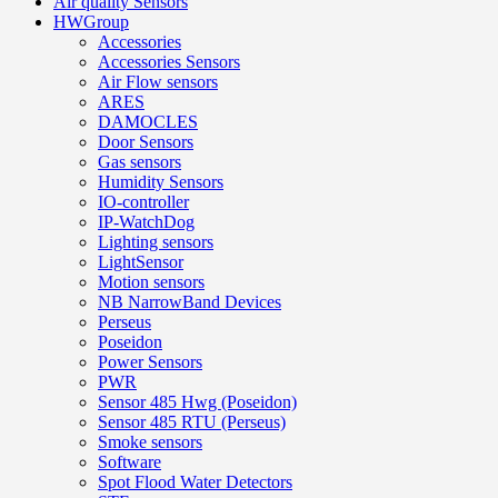
Air quality Sensors
HWGroup
Accessories
Accessories Sensors
Air Flow sensors
ARES
DAMOCLES
Door Sensors
Gas sensors
Humidity Sensors
IO-controller
IP-WatchDog
Lighting sensors
LightSensor
Motion sensors
NB NarrowBand Devices
Perseus
Poseidon
Power Sensors
PWR
Sensor 485 Hwg (Poseidon)
Sensor 485 RTU (Perseus)
Smoke sensors
Software
Spot Flood Water Detectors