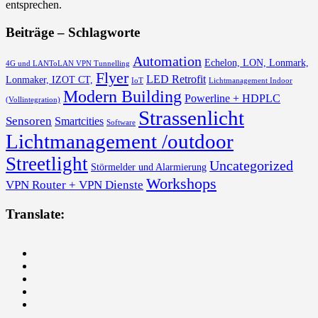
entsprechen.
Beiträge – Schlagworte
Automation
Echelon, LON, Lonmark,
4G und LANToLAN VPN Tunnelling
Flyer
LED Retrofit
Lonmaker, IZOT CT,
IoT
Lichtmanagement Indoor
Modern Building
Powerline + HDPLC
(Vollintegration)
Strassenlicht
Sensoren
Smartcities
Software
Lichtmanagement /outdoor
Streetlight
Uncategorized
Störmelder und Alarmierung
Workshops
VPN Router + VPN Dienste
Translate: