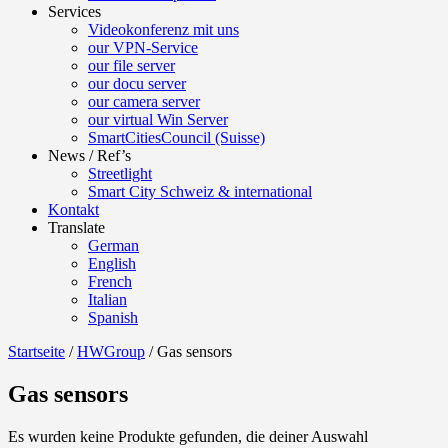
Services
Videokonferenz mit uns
our VPN-Service
our file server
our docu server
our camera server
our virtual Win Server
SmartCitiesCouncil (Suisse)
News / Ref’s
Streetlight
Smart City Schweiz & international
Kontakt
Translate
German
English
French
Italian
Spanish
Startseite
/
HWGroup
/ Gas sensors
Gas sensors
Es wurden keine Produkte gefunden, die deiner Auswahl