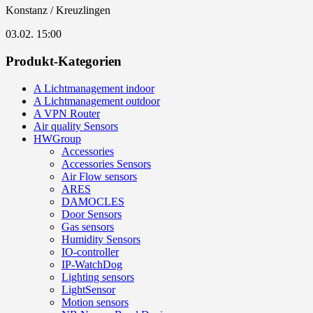
Konstanz / Kreuzlingen
03.02. 15:00
Produkt-Kategorien
A Lichtmanagement indoor
A Lichtmanagement outdoor
A VPN Router
Air quality Sensors
HWGroup
Accessories
Accessories Sensors
Air Flow sensors
ARES
DAMOCLES
Door Sensors
Gas sensors
Humidity Sensors
IO-controller
IP-WatchDog
Lighting sensors
LightSensor
Motion sensors