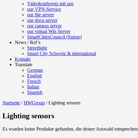
Videokonferenz mit uns
our VPN-Service
our file server
our docu server
our camera server
our virtual Win Server
SmartCitiesCouncil (Suisse)
News / Ref’s
Streetlight
Smart City Schweiz & international
Kontakt
Translate
German
English
French
Italian
Spanish
Startseite
/
HWGroup
/ Lighting sensors
Lighting sensors
Es wurden keine Produkte gefunden, die deiner Auswahl entsprechen