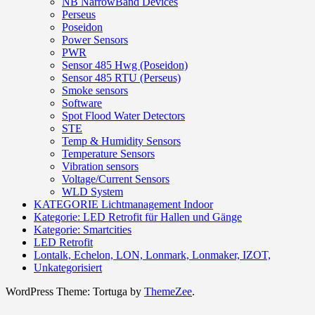
NB NarrowBand Devices
Perseus
Poseidon
Power Sensors
PWR
Sensor 485 Hwg (Poseidon)
Sensor 485 RTU (Perseus)
Smoke sensors
Software
Spot Flood Water Detectors
STE
Temp & Humidity Sensors
Temperature Sensors
Vibration sensors
Voltage/Current Sensors
WLD System
KATEGORIE Lichtmanagement Indoor
Kategorie: LED Retrofit für Hallen und Gänge
Kategorie: Smartcities
LED Retrofit
Lontalk, Echelon, LON, Lonmark, Lonmaker, IZOT,
Unkategorisiert
WordPress Theme: Tortuga by
ThemeZee
.