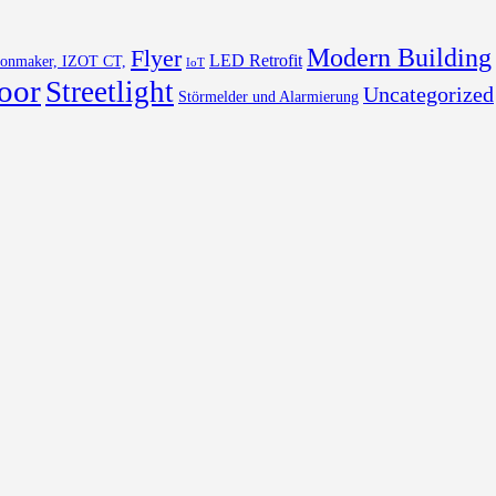
Modern Building
Flyer
LED Retrofit
Lonmaker, IZOT CT,
IoT
oor
Streetlight
Uncategorized
Störmelder und Alarmierung