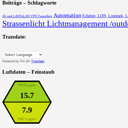
Beiträge – Schlagworte
Automation
Echelon, LON, Lonmark, 
4G und LANToLAN VPN Tunnelling
Strassenlicht Lichtmanagement /outd
Translate:
Powered by
Translate
Luftdaten – Feinstaub
PM10 µg/m³
15.7
7.9
PM2.5 µg/m³