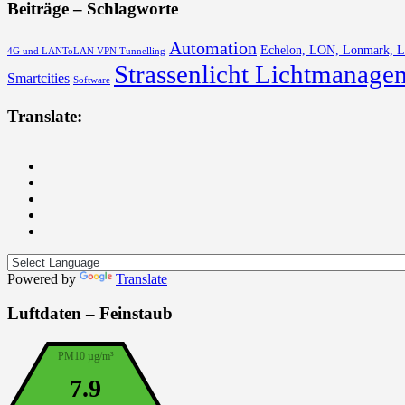
Beiträge – Schlagworte
Automation
Echelon, LON, Lonmark, 
4G und LANToLAN VPN Tunnelling
Strassenlicht Lichtmanage
Smartcities
Software
Translate:
Powered by
Translate
Luftdaten – Feinstaub
PM10 µg/m³
7.9