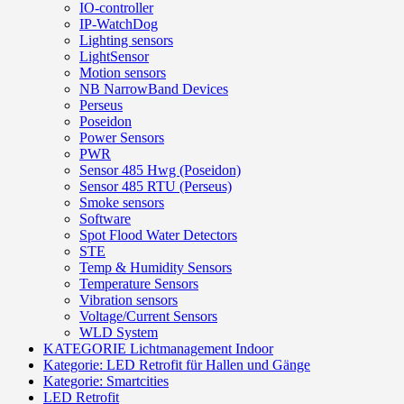
IO-controller
IP-WatchDog
Lighting sensors
LightSensor
Motion sensors
NB NarrowBand Devices
Perseus
Poseidon
Power Sensors
PWR
Sensor 485 Hwg (Poseidon)
Sensor 485 RTU (Perseus)
Smoke sensors
Software
Spot Flood Water Detectors
STE
Temp & Humidity Sensors
Temperature Sensors
Vibration sensors
Voltage/Current Sensors
WLD System
KATEGORIE Lichtmanagement Indoor
Kategorie: LED Retrofit für Hallen und Gänge
Kategorie: Smartcities
LED Retrofit