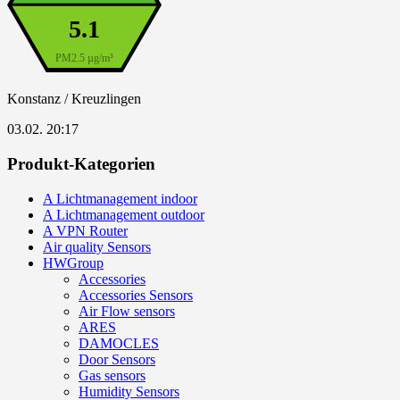
5.1
PM2.5 µg/m³
Konstanz / Kreuzlingen
03.02. 20:17
Produkt-Kategorien
A Lichtmanagement indoor
A Lichtmanagement outdoor
A VPN Router
Air quality Sensors
HWGroup
Accessories
Accessories Sensors
Air Flow sensors
ARES
DAMOCLES
Door Sensors
Gas sensors
Humidity Sensors