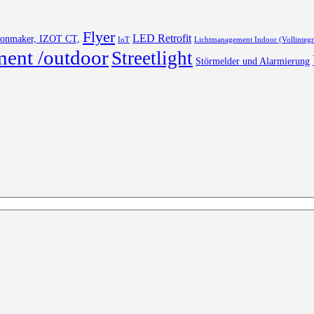
Flyer
LED Retrofit
Lonmaker, IZOT CT,
IoT
Lichtmanagement Indoor (Vollintegr
ment /outdoor
Streetlight
Störmelder und Alarmierung