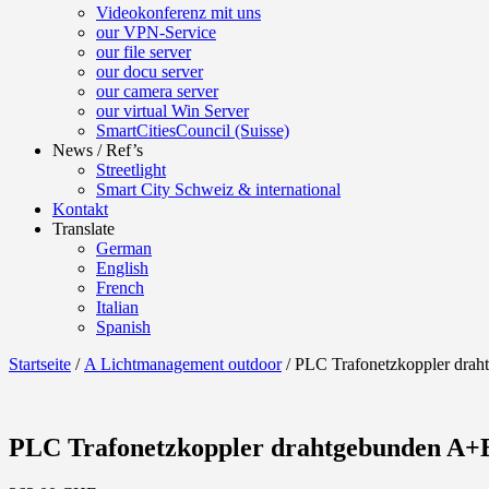
Videokonferenz mit uns
our VPN-Service
our file server
our docu server
our camera server
our virtual Win Server
SmartCitiesCouncil (Suisse)
News / Ref’s
Streetlight
Smart City Schweiz & international
Kontakt
Translate
German
English
French
Italian
Spanish
Startseite
/
A Lichtmanagement outdoor
/ PLC Trafonetzkoppler dra
PLC Trafonetzkoppler drahtgebunden A+