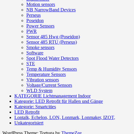
Motion sensors
NB NarrowBand Devices
Perseus
Poseidon
Power Sensors
PWR
Sensor 485 Hwg (Poseidon)
Sensor 485 RTU (Perseus)
Smoke sensors
Software
Spot Flood Water Detectors
STE
Temp & Humidity Sensors
Temperature Sensors
Vibration sensors
Voltage/Current Sensors
WLD System
KATEGORIE Lichtmanagement Indoor
Kategorie: LED Retrofit für Hallen und Gänge
Kategorie: Smartcities
LED Retrofit
Lontalk, Echelon, LON, Lonmark, Lonmaker, IZOT,
Unkategorisiert
WordPress Theme: Tortuga by
ThemeZee
.