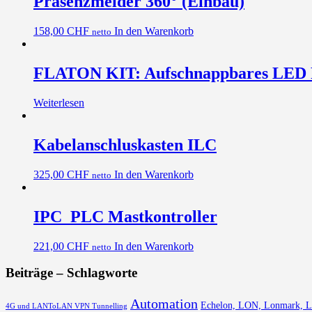
Präsenzmelder 360° (Einbau)
158,00
CHF
In den Warenkorb
netto
FLATON KIT: Aufschnappbares LED Re
Weiterlesen
Kabelanschluskasten ILC
325,00
CHF
In den Warenkorb
netto
IPC_PLC Mastkontroller
221,00
CHF
In den Warenkorb
netto
Beiträge – Schlagworte
Automation
Echelon, LON, Lonmark, 
4G und LANToLAN VPN Tunnelling