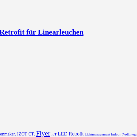
trofit für Linearleuchen
Flyer
LED Retrofit
Lonmaker, IZOT CT,
IoT
Lichtmanagement Indoor (Vollintegr