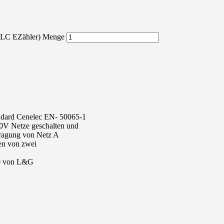
PLC EZähler) Menge
andard Cenelec EN- 50065-1
00V Netze geschalten und
tragung von Netz A
en von zwei
50 von L&G