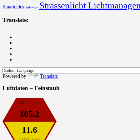
Strassenlicht Lichtmanage
Smartcities
Software
Translate:
Powered by
Translate
Luftdaten – Feinstaub
PM10 µg/m³
105.2
11.6