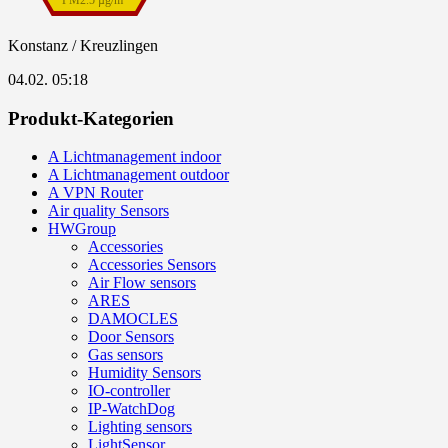
PM2.5 µg/m³
Konstanz / Kreuzlingen
04.02. 05:18
Produkt-Kategorien
A Lichtmanagement indoor
A Lichtmanagement outdoor
A VPN Router
Air quality Sensors
HWGroup
Accessories
Accessories Sensors
Air Flow sensors
ARES
DAMOCLES
Door Sensors
Gas sensors
Humidity Sensors
IO-controller
IP-WatchDog
Lighting sensors
LightSensor