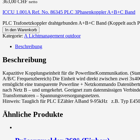
363,00
CHF
netto
ICCU 1.001A Ref. No. 86345 PLC 3Phasenkoppler A+B+C Band
PLC Trafonetzkoppler drahtgebunden A+B+C Band (Koppelt auch 
In den Warenkorb
Kategorie:
A Lichtmanagement outdoor
Beschreibung
Beschreibung
Kapazitive Kopplungseinheit für die PowerlineKommunikation. (St
A/B/C Frequenzbereich) Die Einheit wird direkt zwischen zwei 3x4
ermöglicht eine transparente Powerline + Netzkommando Datenüber
nach Netz B – und umgekehrt. Geeignet zum datenmässigen Verbind
Transformatoren – Spannungsversorgungsnetzen.
Hinweis: Tauglich für PLC EZähler ABand 9-95kHz z.B. Typ E4
Ähnliche Produkte