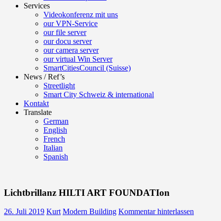
Services
Videokonferenz mit uns
our VPN-Service
our file server
our docu server
our camera server
our virtual Win Server
SmartCitiesCouncil (Suisse)
News / Ref’s
Streetlight
Smart City Schweiz & international
Kontakt
Translate
German
English
French
Italian
Spanish
Lichtbrillanz HILTI ART FOUNDATIon
26. Juli 2019
Kurt
Modern Building
Kommentar hinterlassen