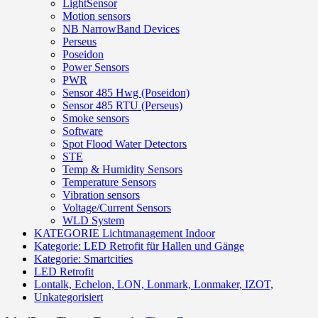
LightSensor
Motion sensors
NB NarrowBand Devices
Perseus
Poseidon
Power Sensors
PWR
Sensor 485 Hwg (Poseidon)
Sensor 485 RTU (Perseus)
Smoke sensors
Software
Spot Flood Water Detectors
STE
Temp & Humidity Sensors
Temperature Sensors
Vibration sensors
Voltage/Current Sensors
WLD System
KATEGORIE Lichtmanagement Indoor
Kategorie: LED Retrofit für Hallen und Gänge
Kategorie: Smartcities
LED Retrofit
Lontalk, Echelon, LON, Lonmark, Lonmaker, IZOT,
Unkategorisiert