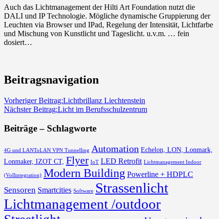
Auch das Lichtmanagement der Hilti Art Foundation nutzt die
DALI und IP Technologie. Mögliche dynamische Gruppierung der
Leuchten via Browser und IPad, Regelung der Intensität, Lichtfarbe
und Mischung von Kunstlicht und Tageslicht. u.v.m. … fein
dosiert…
Beitragsnavigation
Vorheriger Beitrag:
Lichtbrillanz Liechtenstein
Nächster Beitrag:
Licht im Berufsschulzentrum
Beiträge – Schlagworte
Automation
Echelon, LON, Lonmark,
4G und LANToLAN VPN Tunnelling
Flyer
LED Retrofit
Lonmaker, IZOT CT,
IoT
Lichtmanagement Indoor
Modern Building
Powerline + HDPLC
(Vollintegration)
Strassenlicht
Sensoren
Smartcities
Software
Lichtmanagement /outdoor