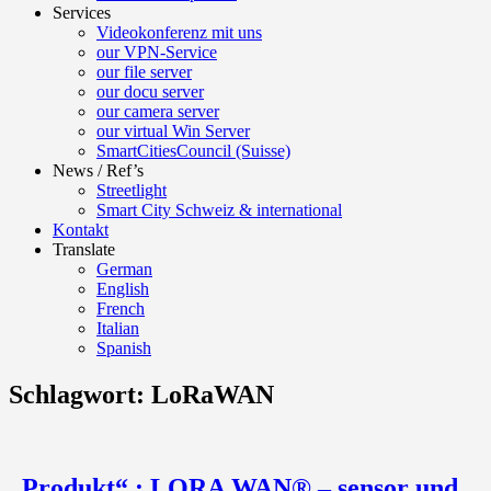
Services
Videokonferenz mit uns
our VPN-Service
our file server
our docu server
our camera server
our virtual Win Server
SmartCitiesCouncil (Suisse)
News / Ref’s
Streetlight
Smart City Schweiz & international
Kontakt
Translate
German
English
French
Italian
Spanish
Schlagwort:
LoRaWAN
„Produkt“ : LORA WAN® – sensor und