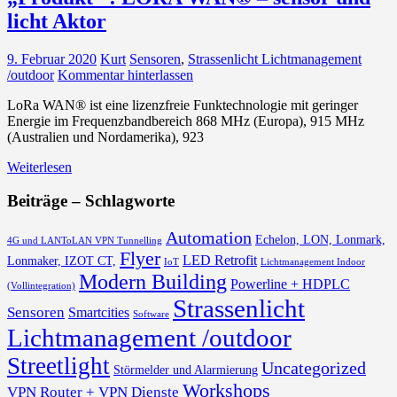
licht Aktor
9. Februar 2020
Kurt
Sensoren
,
Strassenlicht Lichtmanagement
/outdoor
Kommentar hinterlassen
LoRa WAN® ist eine lizenzfreie Funktechnologie mit geringer
Energie im Frequenzbandbereich 868 MHz (Europa), 915 MHz
(Australien und Nordamerika), 923
Weiterlesen
Beiträge – Schlagworte
Automation
Echelon, LON, Lonmark,
4G und LANToLAN VPN Tunnelling
Flyer
LED Retrofit
Lonmaker, IZOT CT,
IoT
Lichtmanagement Indoor
Modern Building
Powerline + HDPLC
(Vollintegration)
Strassenlicht
Sensoren
Smartcities
Software
Lichtmanagement /outdoor
Streetlight
Uncategorized
Störmelder und Alarmierung
Workshops
VPN Router + VPN Dienste