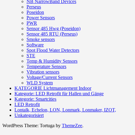
NB NarrowBand Devices
Perseus
Poseidon
Power Sensors
PWR
Sensor 485 Hwg (Poseidon)
Sensor 485 RTU (Perseus)
Smoke sensors
Software
Spot Flood Water Detectors
STE
Temp & Humidity Sensors
Temperature Sensors
Vibration sensors
Voltage/Current Sensors
WLD System
KATEGORIE Lichtmanagement Indoor
Kategorie: LED Retrofit für Hallen und Gänge
Kategorie: Smartcities
LED Retrofit
Lontalk, Echelon, LON, Lonmark, Lonmaker, IZOT,
Unkategorisiert
WordPress Theme: Tortuga by
ThemeZee
.