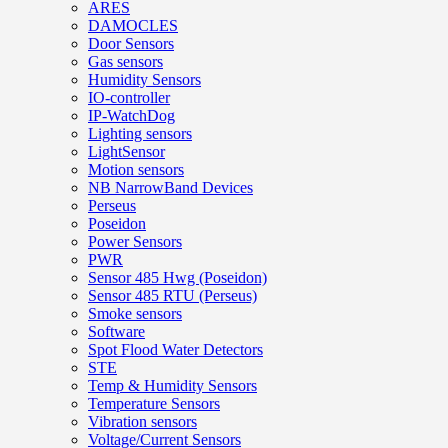
ARES
DAMOCLES
Door Sensors
Gas sensors
Humidity Sensors
IO-controller
IP-WatchDog
Lighting sensors
LightSensor
Motion sensors
NB NarrowBand Devices
Perseus
Poseidon
Power Sensors
PWR
Sensor 485 Hwg (Poseidon)
Sensor 485 RTU (Perseus)
Smoke sensors
Software
Spot Flood Water Detectors
STE
Temp & Humidity Sensors
Temperature Sensors
Vibration sensors
Voltage/Current Sensors