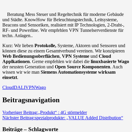
Beratung Mess Steuer und Regeltechnik für moderne Gebäude
und Städte. KnowHow für Beleuchtungstechnik, Leitsysteme,
Beacons und Sensoriken, realisiert mit IP Technologien, 2-Draht-,
RF- und Powerline. Wir empfehlen VPN Tunnelserverdienste für
techn. Anlagen..
Kurz: Wir lieben
Protokolle,
Systeme, Aktoren und Sensoren und
können diese zu einem Gesamtverbund vereinen. Wir konzipieren
Web Bedienungsoberflächen
,
VPN Systeme
und
Cloud
Applkationen
. Gerne empfehlen wir dabei die
linuxbasierte Wago
der neusten Generation und
Open Source Komponenten
. Auch
wissen wir wie man
Siemens Automationsysteme wirksam
einsetzt
.
Cloud
DALI
VPN
Wago
Beitragsnavigation
Vorheriger Beitrag:
„Produkt“ : 4G störmelder
Nächster Beitrag:
spezialprodukte: „VALUE Added Distribution“
Beiträge – Schlagworte