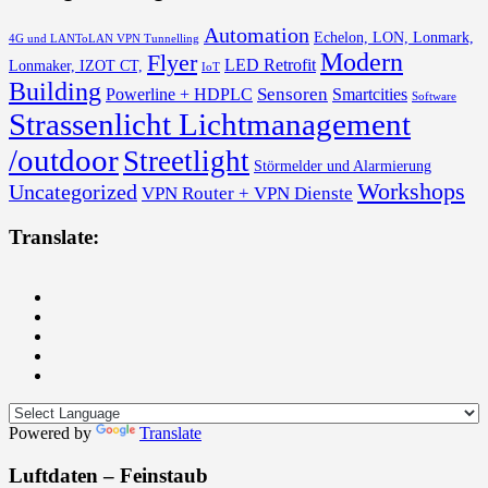
Automation
Echelon, LON, Lonmark,
4G und LANToLAN VPN Tunnelling
Modern
Flyer
LED Retrofit
Lonmaker, IZOT CT,
IoT
Building
Sensoren
Powerline + HDPLC
Smartcities
Software
Strassenlicht Lichtmanagement
/outdoor
Streetlight
Störmelder und Alarmierung
Workshops
Uncategorized
VPN Router + VPN Dienste
Translate:
Powered by
Translate
Luftdaten – Feinstaub